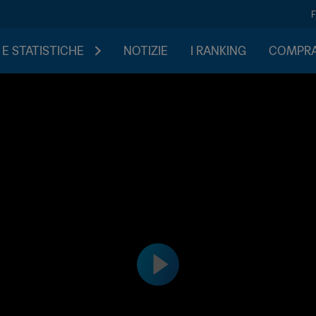
 E STATISTICHE
NOTIZIE
I RANKING
COMPRA 