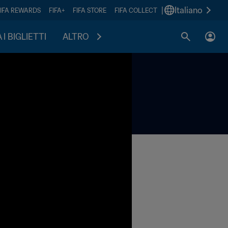
|
Italiano
FIFA REWARDS
FIFA+
FIFA STORE
FIFA COLLECT
I BIGLIETTI
ALTRO