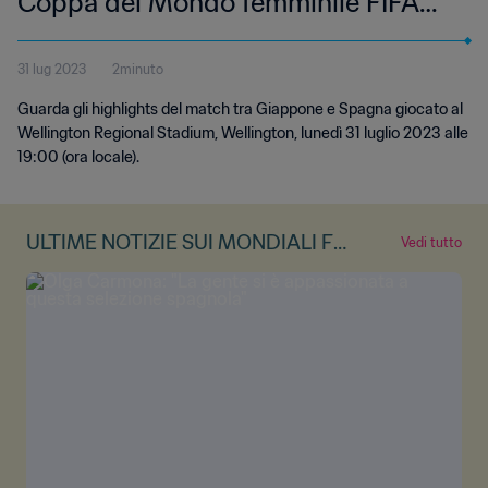
Coppa del Mondo femminile FIFA
Australia & Nuova Zelanda 2023 |
31 lug 2023
2minuto
Highlights senza cronaca
Guarda gli highlights del match tra Giappone e Spagna giocato al
Wellington Regional Stadium, Wellington, lunedì 31 luglio 2023 alle
19:00 (ora locale).
ULTIME NOTIZIE SUI MONDIALI FE
Vedi tutto
MMINILI