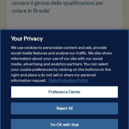
vincere il girone delle qualificazioni per
volare in Brasile”
Your Privacy
MOSTRA DI PIÙ
We use cookies to personalize content and ads, provide
social media features and analyse our traffic. We also share
information about your use of our site with our social
media, advertising and analytics partners. You can select
your cookie preferences by clicking on the buttons on the
right and place a do not sell or share my personal
information request.
Data Protection Portal
PRIVACY POLICY
Preference Center
TERMINI DI SERVIZIO
GESTISCI LE TUE PREFERENZE PER I COOKIES
Reject All
Copyright © 1994 - 2026 FIFA. Tutti i diritti riservati.
I'm OK with that