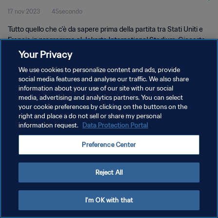
17 nov 2023
45secondo
Tutto quello che c'è da sapere prima della partita tra Stati Uniti e
Francia in programma al Jakarta International Stadium, Giacarta,
il 18 novembre alle 19:00 (ora locale).
Your Privacy
We use cookies to personalize content and ads, provide
social media features and analyse our traffic. We also share
information about your use of our site with our social
media, advertising and analytics partners. You can select
your cookie preferences by clicking on the buttons on the
right and place a do not sell or share my personal
PRIVACY POLICY
information request.
Data Protection Portal
TERMINI DI SERVIZIO
Preference Center
GESTISCI LE TUE PREFERENZE PER I COOKIES
Copyright © 1994 - 2026 FIFA. Tutti i diritti riservati.
Reject All
I'm OK with that