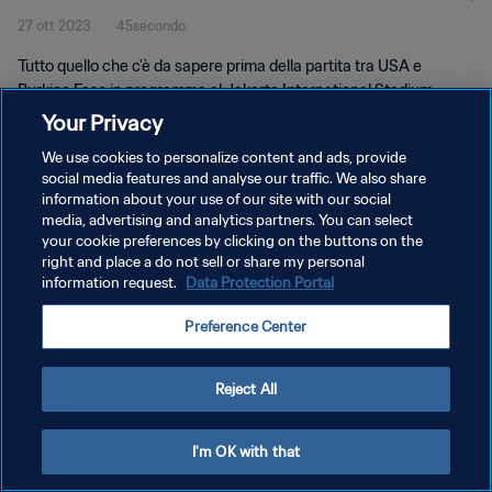
27 ott 2023
45secondo
Tutto quello che c'è da sapere prima della partita tra USA e
Burkina Faso in programma al Jakarta International Stadium,
Giacarta, il 15 novembre alle 16:00 (ora locale).
Your Privacy
We use cookies to personalize content and ads, provide
social media features and analyse our traffic. We also share
information about your use of our site with our social
media, advertising and analytics partners. You can select
your cookie preferences by clicking on the buttons on the
right and place a do not sell or share my personal
PRIVACY POLICY
information request.
Data Protection Portal
TERMINI DI SERVIZIO
Preference Center
GESTISCI LE TUE PREFERENZE PER I COOKIES
Copyright © 1994 - 2026 FIFA. Tutti i diritti riservati.
Reject All
I'm OK with that