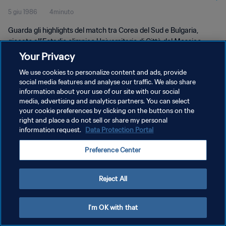
5 giu 1986
4minuto
Guarda gli highlights del match tra Corea del Sud e Bulgaria,
giocato all'Estadio olimpico Universitario di Città del Messico,
giovedì 5 giugno 1986.
Your Privacy
We use cookies to personalize content and ads, provide
social media features and analyse our traffic. We also share
information about your use of our site with our social
media, advertising and analytics partners. You can select
your cookie preferences by clicking on the buttons on the
PRIVACY POLICY
right and place a do not sell or share my personal
information request.
Data Protection Portal
TERMINI DI SERVIZIO
Preference Center
GESTISCI LE TUE PREFERENZE PER I COOKIES
Copyright © 1994 - 2026 FIFA. Tutti i diritti riservati.
Reject All
I'm OK with that