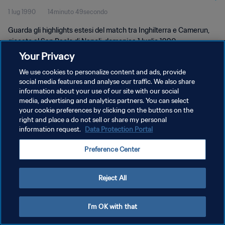
1 lug 1990
14minuto 49secondo
Guarda gli highlights estesi del match tra Inghilterra e Camerun,
giocato al San Paolo di Napoli, domenica 1 luglio 1990.
Your Privacy
We use cookies to personalize content and ads, provide
social media features and analyse our traffic. We also share
information about your use of our site with our social
media, advertising and analytics partners. You can select
your cookie preferences by clicking on the buttons on the
PRIVACY POLICY
right and place a do not sell or share my personal
information request.
Data Protection Portal
TERMINI DI SERVIZIO
GESTISCI LE TUE PREFERENZE PER I COOKIES
Preference Center
Copyright © 1994 - 2026 FIFA. Tutti i diritti riservati.
Reject All
I'm OK with that