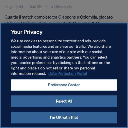
24 giu 2014
1ora 39minuto 28secondo
Guarda il match completo tra Giappone e Colombia, giocato
all'Arena Pantanal di Cuiabá, martedì 24 giugno 2014.
Your Privacy
We use cookies to personalize content and ads, provide
social media features and analyse our traffic. We also share
information about your use of our site with our social
media, advertising and analytics partners. You can select
PRIVACY POLICY
your cookie preferences by clicking on the buttons on the
right and place a do not sell or share my personal
TERMINI DI SERVIZIO
information request.
Data Protection Portal
GESTISCI LE TUE PREFERENZE PER I COOKIES
Preference Center
Copyright © 1994 - 2026 FIFA. Tutti i diritti riservati.
Reject All
I'm OK with that