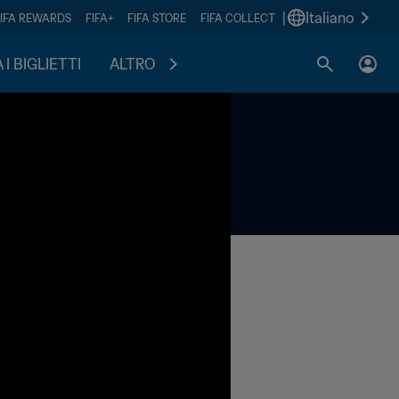
|
Italiano
FIFA REWARDS
FIFA+
FIFA STORE
FIFA COLLECT
I BIGLIETTI
ALTRO