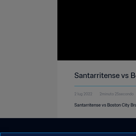
Santarritense vs B
2 lug 2022
2minuto 25secondo
Santarritense vs Boston City B