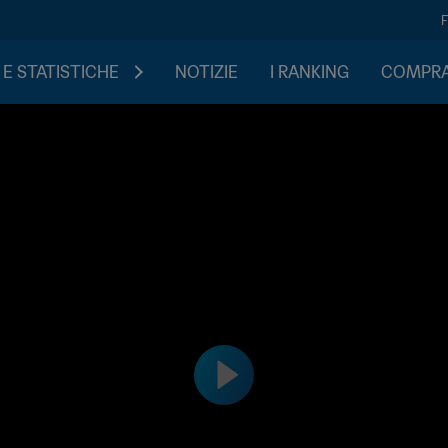
 E STATISTICHE
NOTIZIE
I RANKING
COMPRA 