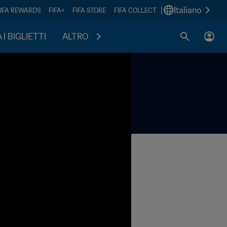
|
Italiano
FIFA REWARDS
FIFA+
FIFA STORE
FIFA COLLECT
I BIGLIETTI
ALTRO