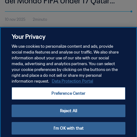
del Mondo FIFA Under 17 Qatar
2025 | Highlights
10 nov 2025
2minuto
Guarda gli highlights del match tra Zambia e Brasile, giocato
Your Privacy
all'Aspire Zone di Doha, lunedì 10 novembre alle 17:45 (orario
locale).
We use cookies to personalize content and ads, provide
social media features and analyse our traffic. We also share
information about your use of our site with our social
media, advertising and analytics partners. You can select
your cookie preferences by clicking on the buttons on the
right and place a do not sell or share my personal
information request.
Data Protection Portal
PRIVACY POLICY
Preference Center
TERMINI DI SERVIZIO
GESTISCI LE TUE PREFERENZE PER I COOKIES
Reject All
Copyright © 1994 - 2026 FIFA. Tutti i diritti riservati.
I'm OK with that