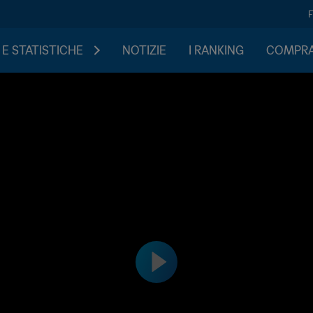
 E STATISTICHE
NOTIZIE
I RANKING
COMPRA 