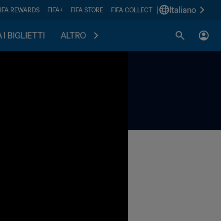
|
Italiano
FIFA REWARDS
FIFA+
FIFA STORE
FIFA COLLECT
I BIGLIETTI
ALTRO