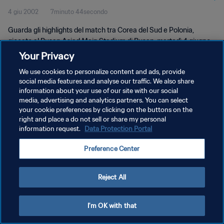
4 giu 2002
7minuto 44secondo
Guarda gli highlights del match tra Corea del Sud e Polonia,
giocato al Busan Asiad Main Stadium di Busan, martedì 4 giugno
2002.
Your Privacy
We use cookies to personalize content and ads, provide
social media features and analyse our traffic. We also share
information about your use of our site with our social
media, advertising and analytics partners. You can select
your cookie preferences by clicking on the buttons on the
right and place a do not sell or share my personal
PRIVACY POLICY
information request.
Data Protection Portal
TERMINI DI SERVIZIO
Preference Center
GESTISCI LE TUE PREFERENZE PER I COOKIES
Copyright © 1994 - 2026 FIFA. Tutti i diritti riservati.
Reject All
I'm OK with that