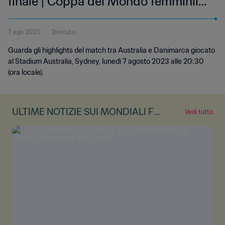
finale | Coppa del Mondo femminile
FIFA Australia & Nuova Zelanda
7 ago 2023
2minuto
2023 | Highlights
Guarda gli highlights del match tra Australia e Danimarca giocato
al Stadium Australia, Sydney, lunedì 7 agosto 2023 alle 20:30
(ora locale).
ULTIME NOTIZIE SUI MONDIALI FE
Vedi tutto
MMINILI