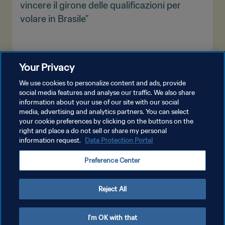
vincere il girone delle qualificazioni per
volare in Brasile”
Your Privacy
MOSTRA DI PIÙ
We use cookies to personalize content and ads, provide
social media features and analyse our traffic. We also share
information about your use of our site with our social
media, advertising and analytics partners. You can select
your cookie preferences by clicking on the buttons on the
right and place a do not sell or share my personal
information request.
Data Protection Portal
PRIVACY POLICY
Preference Center
TERMINI DI SERVIZIO
GESTISCI LE TUE PREFERENZE PER I COOKIES
Reject All
Copyright © 1994 - 2026 FIFA. Tutti i diritti riservati.
I'm OK with that