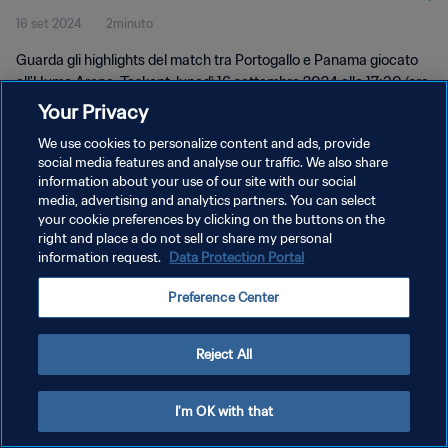
16 set 2024
2minuto
Guarda gli highlights del match tra Portogallo e Panama giocato
all'Humo Arena, Taskent, lunedì 16 settembre 2024 alle 17:30 (ora
locale).
Your Privacy
We use cookies to personalize content and ads, provide
social media features and analyse our traffic. We also share
information about your use of our site with our social
media, advertising and analytics partners. You can select
your cookie preferences by clicking on the buttons on the
PRIVACY POLICY
right and place a do not sell or share my personal
information request.
Data Protection Portal
TERMINI DI SERVIZIO
Preference Center
GESTISCI LE TUE PREFERENZE PER I COOKIES
Copyright © 1994 - 2026 FIFA. Tutti i diritti riservati.
Reject All
I'm OK with that