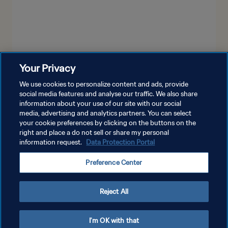
Your Privacy
MOSTRA DI PIÙ
We use cookies to personalize content and ads, provide
social media features and analyse our traffic. We also share
information about your use of our site with our social
media, advertising and analytics partners. You can select
your cookie preferences by clicking on the buttons on the
right and place a do not sell or share my personal
information request.
Data Protection Portal
PRIVACY POLICY
Preference Center
TERMINI DI SERVIZIO
GESTISCI LE TUE PREFERENZE PER I COOKIES
Reject All
Copyright © 1994 - 2026 FIFA. Tutti i diritti riservati.
I'm OK with that