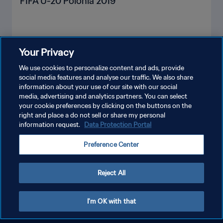
FIFA U-20 Polonia 2019
Your Privacy
MOSTRA DI PIÙ
We use cookies to personalize content and ads, provide
social media features and analyse our traffic. We also share
information about your use of our site with our social
media, advertising and analytics partners. You can select
your cookie preferences by clicking on the buttons on the
right and place a do not sell or share my personal
information request.
Data Protection Portal
PRIVACY POLICY
Preference Center
TERMINI DI SERVIZIO
GESTISCI LE TUE PREFERENZE PER I COOKIES
Reject All
Copyright © 1994 - 2026 FIFA. Tutti i diritti riservati.
I'm OK with that