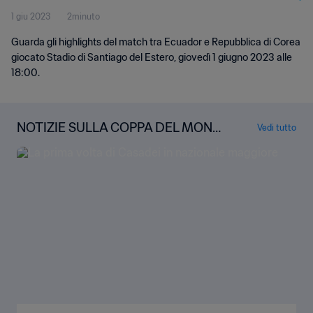
1 giu 2023
2minuto
Highlights
Guarda gli highlights del match tra Ecuador e Repubblica di Corea
giocato Stadio di Santiago del Estero, giovedì 1 giugno 2023 alle
18:00.
NOTIZIE SULLA COPPA DEL MOND
Vedi tutto
O FIFA U-20