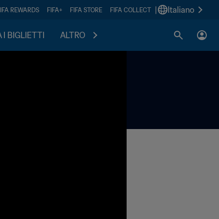
|
Italiano
FIFA REWARDS
FIFA+
FIFA STORE
FIFA COLLECT
I BIGLIETTI
ALTRO