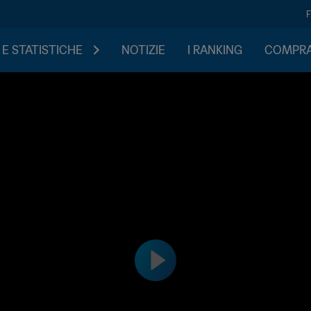
 E STATISTICHE
NOTIZIE
I RANKING
COMPRA 