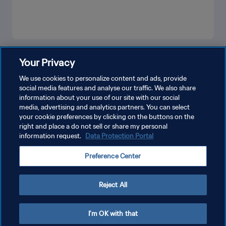
MOSTRA DI PIÙ
Your Privacy
We use cookies to personalize content and ads, provide
social media features and analyse our traffic. We also share
information about your use of our site with our social
media, advertising and analytics partners. You can select
your cookie preferences by clicking on the buttons on the
right and place a do not sell or share my personal
information request.
Data Protection Portal
PRIVACY POLICY
Preference Center
TERMINI DI SERVIZIO
GESTISCI LE TUE PREFERENZE PER I COOKIES
Reject All
Copyright © 1994 - 2026 FIFA. Tutti i diritti riservati.
I'm OK with that