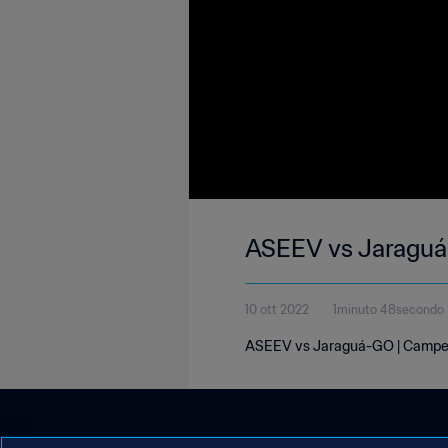
ASEEV vs Ja
10 ott 2022
1minuto 48secondo
ASEEV vs Jaraguá-GO | Campeon