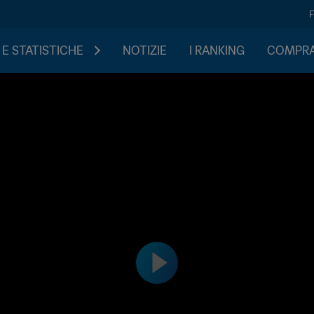
 E STATISTICHE
NOTIZIE
I RANKING
COMPRA 