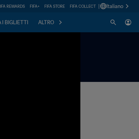
|
Italiano
FIFA REWARDS
FIFA+
FIFA STORE
FIFA COLLECT
I BIGLIETTI
ALTRO