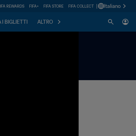
|
Italiano
FIFA REWARDS
FIFA+
FIFA STORE
FIFA COLLECT
I BIGLIETTI
ALTRO