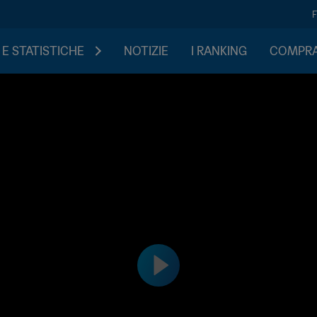
 E STATISTICHE
NOTIZIE
I RANKING
COMPRA 