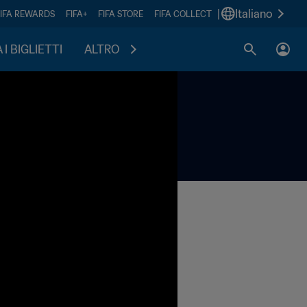
|
Italiano
FIFA REWARDS
FIFA+
FIFA STORE
FIFA COLLECT
I BIGLIETTI
ALTRO