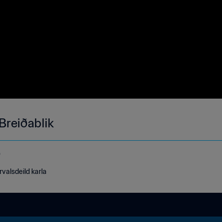
Breiðablik
o
rvalsdeild karla