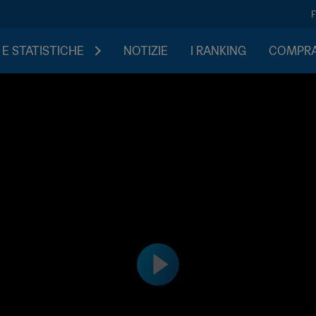
 E STATISTICHE
NOTIZIE
I RANKING
COMPRA 