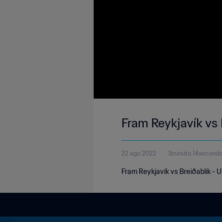
Fram Reykjavík vs 
22 ago 2022
3minuto 14second
Fram Reykjavík vs Breiðablik - U