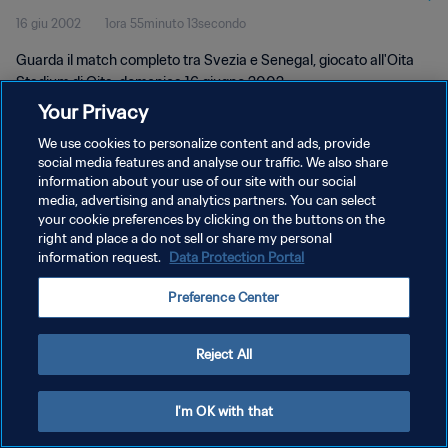
16 giu 2002
1ora 55minuto 13secondo
completo
Guarda il match completo tra Svezia e Senegal, giocato all'Oita
Stadium di Oita, domenica 16 giugno 2002.
Your Privacy
We use cookies to personalize content and ads, provide
social media features and analyse our traffic. We also share
information about your use of our site with our social
media, advertising and analytics partners. You can select
your cookie preferences by clicking on the buttons on the
PRIVACY POLICY
right and place a do not sell or share my personal
information request.
Data Protection Portal
TERMINI DI SERVIZIO
GESTISCI LE TUE PREFERENZE PER I COOKIES
Preference Center
Copyright © 1994 - 2026 FIFA. Tutti i diritti riservati.
Reject All
I'm OK with that