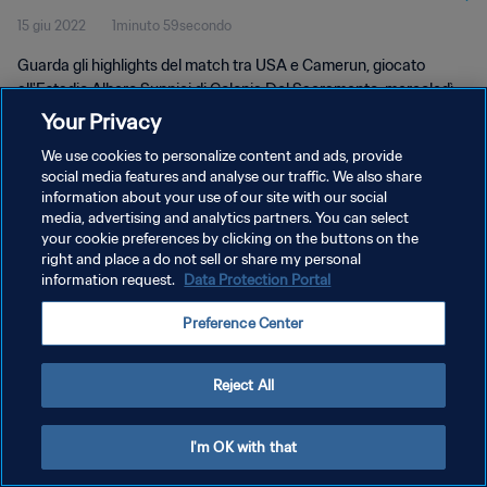
15 giu 2022
1minuto 59secondo
Guarda gli highlights del match tra USA e Camerun, giocato
all'Estadio Albero Suppici di Colonia Del Sacramento, mercoledì
14 novembre 2018.
Your Privacy
We use cookies to personalize content and ads, provide
social media features and analyse our traffic. We also share
information about your use of our site with our social
media, advertising and analytics partners. You can select
your cookie preferences by clicking on the buttons on the
PRIVACY POLICY
right and place a do not sell or share my personal
information request.
Data Protection Portal
TERMINI DI SERVIZIO
Preference Center
GESTISCI LE TUE PREFERENZE PER I COOKIES
Copyright © 1994 - 2026 FIFA. Tutti i diritti riservati.
Reject All
I'm OK with that