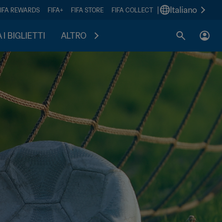
|
Italiano
FIFA REWARDS
FIFA+
FIFA STORE
FIFA COLLECT
I BIGLIETTI
ALTRO