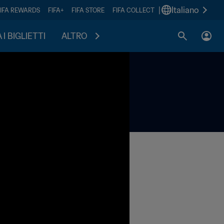
|
Italiano
FIFA REWARDS
FIFA+
FIFA STORE
FIFA COLLECT
I BIGLIETTI
ALTRO