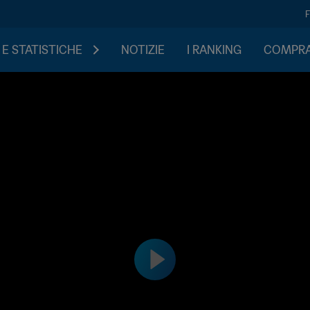
 E STATISTICHE
NOTIZIE
I RANKING
COMPRA 