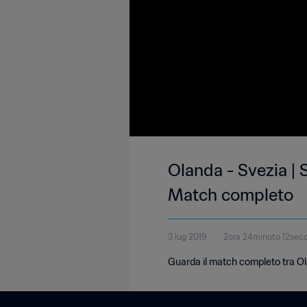
Olanda - Svezia | 
Match completo
3 lug 2019
2ora 24minuto 12sec
Guarda il match completo tra Ola