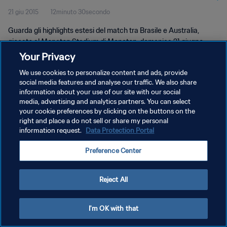
21 giu 2015
12minuto 30secondo
Guarda gli highlights estesi del match tra Brasile e Australia,
giocato al Moncton Stadium di Moncton, domenica 21 giugno
2015.
Your Privacy
We use cookies to personalize content and ads, provide
social media features and analyse our traffic. We also share
information about your use of our site with our social
media, advertising and analytics partners. You can select
your cookie preferences by clicking on the buttons on the
PRIVACY POLICY
right and place a do not sell or share my personal
information request.
Data Protection Portal
TERMINI DI SERVIZIO
Preference Center
GESTISCI LE TUE PREFERENZE PER I COOKIES
Copyright © 1994 - 2026 FIFA. Tutti i diritti riservati.
Reject All
I'm OK with that