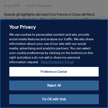
16 ago 2018
1minuto 59secondo
Highlights
Guarda gli highlights del match tra Francia e Corea del Nord,
giocato allo Stade Guy-Piriou di Concarneau, giovedì 16 agosto
2018.
Your Privacy
We use cookies to personalize content and ads, provide
social media features and analyse our traffic. We also share
information about your use of our site with our social
media, advertising and analytics partners. You can select
your cookie preferences by clicking on the buttons on the
PRIVACY POLICY
right and place a do not sell or share my personal
information request.
Data Protection Portal
TERMINI DI SERVIZIO
Preference Center
GESTISCI LE TUE PREFERENZE PER I COOKIES
Copyright © 1994 - 2026 FIFA. Tutti i diritti riservati.
Reject All
I'm OK with that