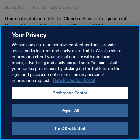
28 giu 2010
1ora 38minuto 27secondo
Guarda il match completo tra Olanda e Slovacchia, giocato al
Durban Stadium di Durban, lunedì 28 giugno 2010.
Your Privacy
We use cookies to personalize content and ads, provide
social media features and analyse our traffic. We also share
information about your use of our site with our social
media, advertising and analytics partners. You can select
PRIVACY POLICY
your cookie preferences by clicking on the buttons on the
right and place a do not sell or share my personal
TERMINI DI SERVIZIO
information request.
Data Protection Portal
GESTISCI LE TUE PREFERENZE PER I COOKIES
Preference Center
Copyright © 1994 - 2026 FIFA. Tutti i diritti riservati.
Reject All
I'm OK with that