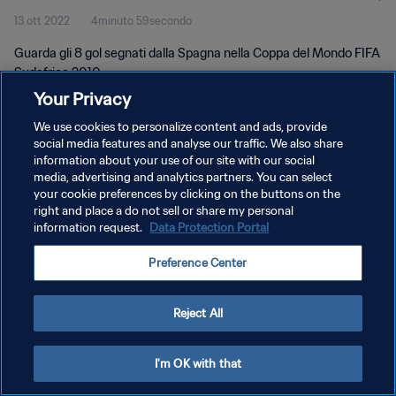
13 ott 2022
4minuto 59secondo
Guarda gli 8 gol segnati dalla Spagna nella Coppa del Mondo FIFA
Sudafrica 2010.
Your Privacy
We use cookies to personalize content and ads, provide
social media features and analyse our traffic. We also share
information about your use of our site with our social
media, advertising and analytics partners. You can select
your cookie preferences by clicking on the buttons on the
PRIVACY POLICY
right and place a do not sell or share my personal
information request.
Data Protection Portal
TERMINI DI SERVIZIO
GESTISCI LE TUE PREFERENZE PER I COOKIES
Preference Center
Copyright © 1994 - 2026 FIFA. Tutti i diritti riservati.
Reject All
I'm OK with that