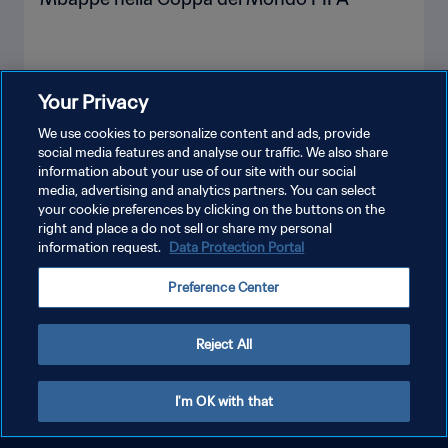
Your Privacy
MOSTRA DI PIÙ
We use cookies to personalize content and ads, provide
social media features and analyse our traffic. We also share
information about your use of our site with our social
media, advertising and analytics partners. You can select
your cookie preferences by clicking on the buttons on the
right and place a do not sell or share my personal
information request.
Data Protection Portal
Preference Center
PRIVACY POLICY
TERMINI DI SERVIZIO
Reject All
GESTISCI LE TUE PREFERENZE PER I COOKIES
Copyright © 1994 - 2026 FIFA. Tutti i diritti riservati.
I'm OK with that