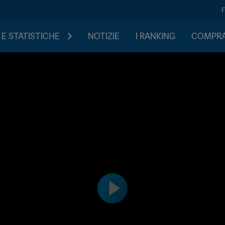
 E STATISTICHE
NOTIZIE
I RANKING
COMPRA 