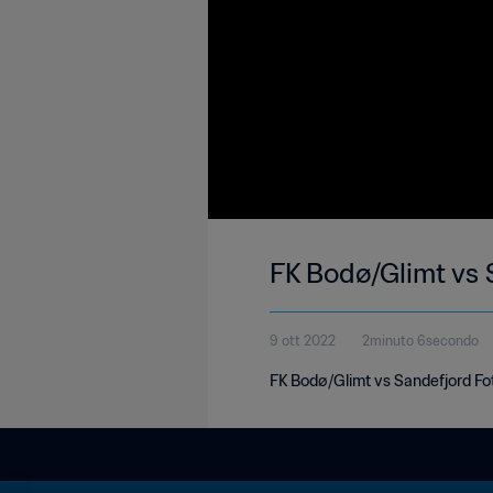
FK Bodø/Glimt vs S
9 ott 2022
2minuto 6secondo
FK Bodø/Glimt vs Sandefjord Fotb