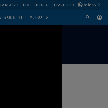
|
Italiano
FIFA REWARDS
FIFA+
FIFA STORE
FIFA COLLECT
I BIGLIETTI
ALTRO