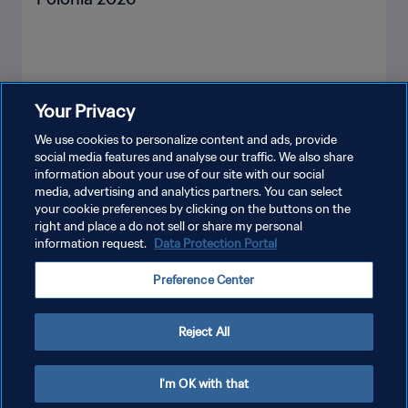
Your Privacy
MOSTRA DI PIÙ
We use cookies to personalize content and ads, provide
social media features and analyse our traffic. We also share
information about your use of our site with our social
media, advertising and analytics partners. You can select
your cookie preferences by clicking on the buttons on the
right and place a do not sell or share my personal
information request.
Data Protection Portal
PRIVACY POLICY
Preference Center
TERMINI DI SERVIZIO
GESTISCI LE TUE PREFERENZE PER I COOKIES
Reject All
Copyright © 1994 - 2026 FIFA. Tutti i diritti riservati.
I'm OK with that