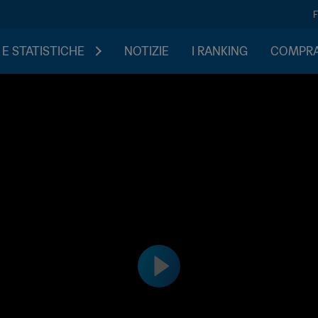
 E STATISTICHE
NOTIZIE
I RANKING
COMPRA 