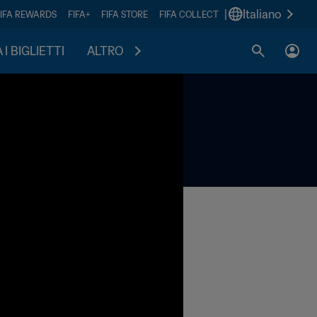
|
Italiano
FIFA REWARDS
FIFA+
FIFA STORE
FIFA COLLECT
I BIGLIETTI
ALTRO