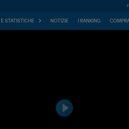
 E STATISTICHE
NOTIZIE
I RANKING
COMPRA 