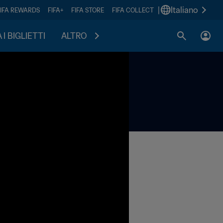
|
Italiano
FIFA REWARDS
FIFA+
FIFA STORE
FIFA COLLECT
I BIGLIETTI
ALTRO