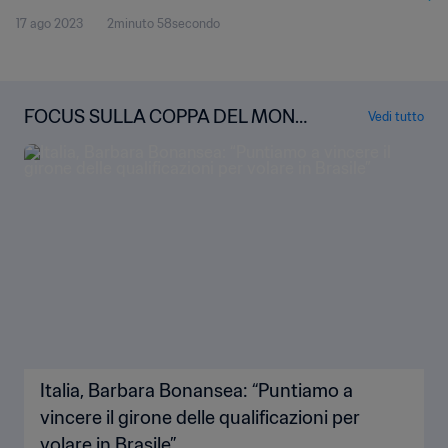
17 ago 2023
2minuto 58secondo
Spagna
FOCUS SULLA COPPA DEL MOND
Vedi tutto
O FEMMINILE FIFA
Italia, Barbara Bonansea: “Puntiamo a
vincere il girone delle qualificazioni per
volare in Brasile”