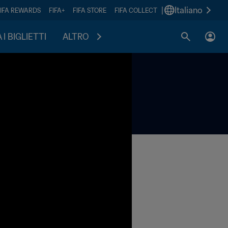
|
Italiano
FIFA REWARDS
FIFA+
FIFA STORE
FIFA COLLECT
I BIGLIETTI
ALTRO