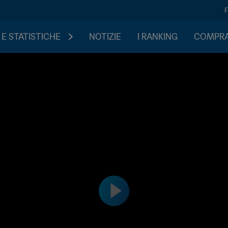
 E STATISTICHE
NOTIZIE
I RANKING
COMPRA 