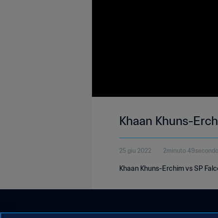
Khaan Khuns-Erch
25 giu 2022
2minuto 49second
Khaan Khuns-Erchim vs SP Falc