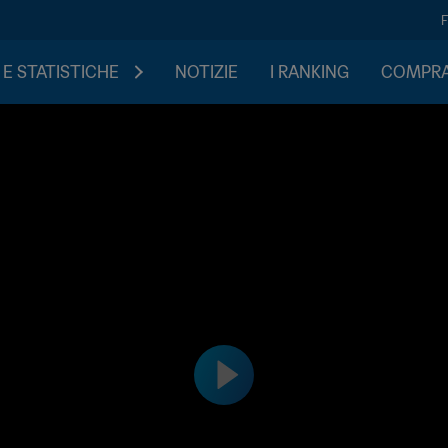
 E STATISTICHE
NOTIZIE
I RANKING
COMPRA 