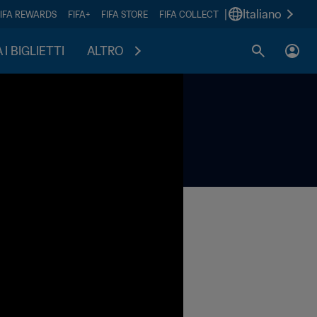
|
Italiano
FIFA REWARDS
FIFA+
FIFA STORE
FIFA COLLECT
I BIGLIETTI
ALTRO