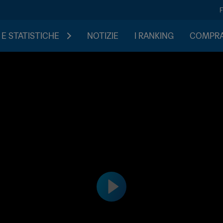
 E STATISTICHE
NOTIZIE
I RANKING
COMPRA 