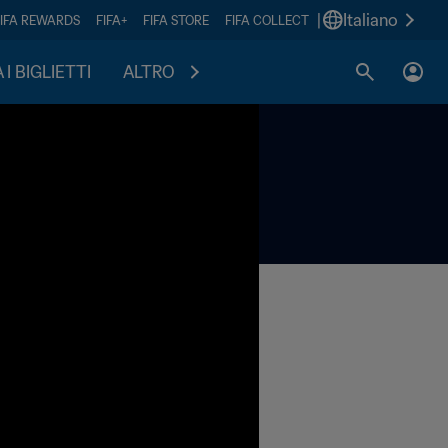
|
Italiano
FIFA REWARDS
FIFA+
FIFA STORE
FIFA COLLECT
I BIGLIETTI
ALTRO