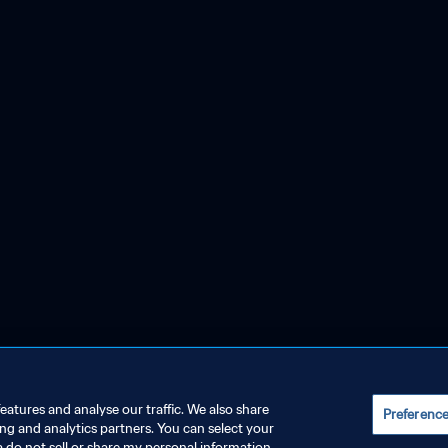
eatures and analyse our traffic. We also share
Preferenc
ing and analytics partners. You can select your
a do not sell or share my personal information