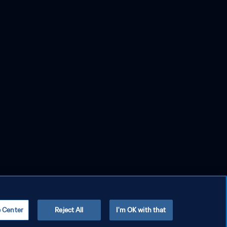
e Center
Reject All
I'm OK with that