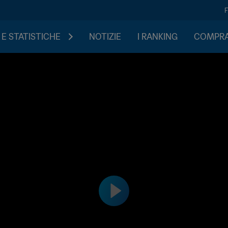
 E STATISTICHE
NOTIZIE
I RANKING
COMPRA 