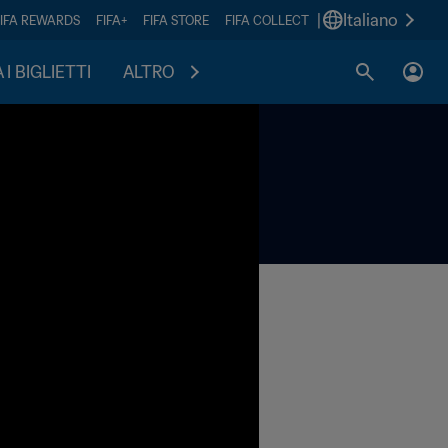
|
Italiano
FIFA REWARDS
FIFA+
FIFA STORE
FIFA COLLECT
I BIGLIETTI
ALTRO