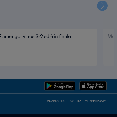
Prossi
l Flamengo: vince 3-2 ed è in finale
Mond
Copyright © 1994 - 2026 FIFA. Tutti i diritti riservati.