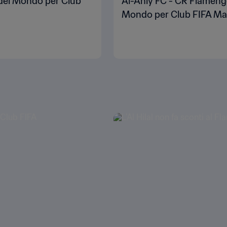
a del Mondo per Club
Al-Ahly FC - CR Flamengo 
Mondo per Club FIFA Mar