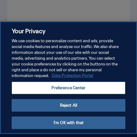
Your Privacy
MOSTRA DI PIÙ
We use cookies to personalize content and ads, provide
social media features and analyse our traffic. We also share
information about your use of our site with our social
media, advertising and analytics partners. You can select
your cookie preferences by clicking on the buttons on the
right and place a do not sell or share my personal
information request.
Data Protection Portal
PRIVACY POLICY
Preference Center
TERMINI DI SERVIZIO
GESTISCI LE TUE PREFERENZE PER I COOKIES
Reject All
Copyright © 1994 - 2026 FIFA. Tutti i diritti riservati.
I'm OK with that