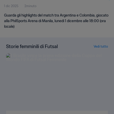
1 dic 2025
2minuto
Highlights
Guarda gli highlights del match tra Argentina e Colombia, giocato
alla PhilSports Arena di Manila, lunedì 1 dicembre alle 18:00 (ora
locale)
Storie femminili di Futsal
Vedi tutto