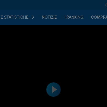
 E STATISTICHE
NOTIZIE
I RANKING
COMPRA 