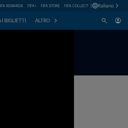
|
Italiano
FIFA REWARDS
FIFA+
FIFA STORE
FIFA COLLECT
I BIGLIETTI
ALTRO