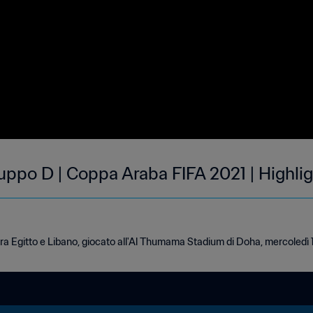
uppo D | Coppa Araba FIFA 2021 | Highli
tra Egitto e Libano, giocato all'Al Thumama Stadium di Doha, mercoledì