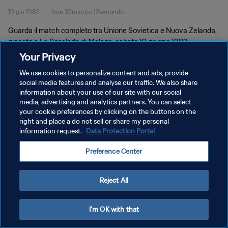
19 giu 1982
1ora 32minuto 12secondo
Guarda il match completo tra Unione Sovietica e Nuova Zelanda,
giocato a La Rosaleda di Malaga, sabato 19 giugno 1982.
Your Privacy
We use cookies to personalize content and ads, provide
social media features and analyse our traffic. We also share
information about your use of our site with our social
media, advertising and analytics partners. You can select
PRIVACY POLICY
your cookie preferences by clicking on the buttons on the
right and place a do not sell or share my personal
TERMINI DI SERVIZIO
information request.
Data Protection Portal
GESTISCI LE TUE PREFERENZE PER I COOKIES
Preference Center
Copyright © 1994 - 2026 FIFA. Tutti i diritti riservati.
Reject All
I'm OK with that