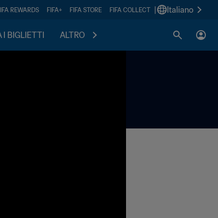
|
Italiano
FIFA REWARDS
FIFA+
FIFA STORE
FIFA COLLECT
I BIGLIETTI
ALTRO