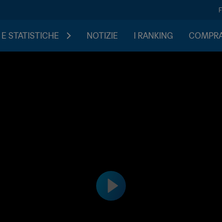
 E STATISTICHE
NOTIZIE
I RANKING
COMPRA 