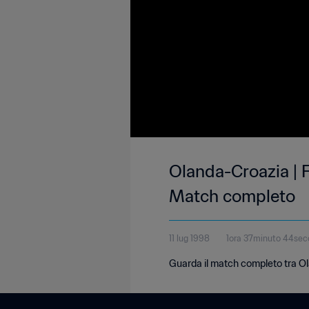
Olanda-Croazia | F
Match completo
11 lug 1998
1ora 37minuto 44se
Guarda il match completo tra Ola