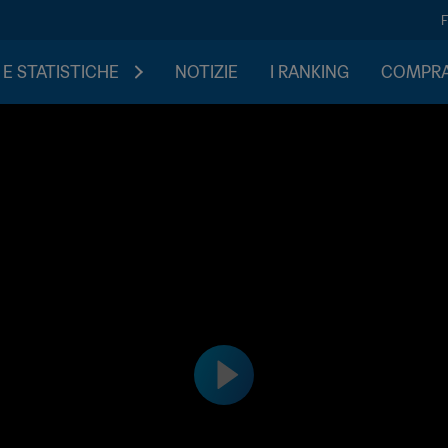
 E STATISTICHE
NOTIZIE
I RANKING
COMPRA 