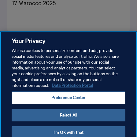
17 Marocco 2025
Your Privacy
MOSTRA DI PIÙ
We use cookies to personalize content and ads, provide
social media features and analyse our traffic. We also share
information about your use of our site with our social
media, advertising and analytics partners. You can select
your cookie preferences by clicking on the buttons on the
right and place a do not sell or share my personal
information request.
Data Protection Portal
PRIVACY POLICY
Preference Center
TERMINI DI SERVIZIO
GESTISCI LE TUE PREFERENZE PER I COOKIES
Reject All
Copyright © 1994 - 2026 FIFA. Tutti i diritti riservati.
I'm OK with that