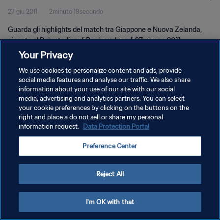
27 giu 2011
2minuto 19secondo
Guarda gli highlights del match tra Giappone e Nuova Zelanda,
giocato al Ruhrstadion di Bochum, lunedì 27 giugno 2011.
Your Privacy
We use cookies to personalize content and ads, provide
social media features and analyse our traffic. We also share
information about your use of our site with our social
media, advertising and analytics partners. You can select
PRIVACY POLICY
your cookie preferences by clicking on the buttons on the
right and place a do not sell or share my personal
TERMINI DI SERVIZIO
information request.
Data Protection Portal
GESTISCI LE TUE PREFERENZE PER I COOKIES
Preference Center
Copyright © 1994 - 2026 FIFA. Tutti i diritti riservati.
Reject All
I'm OK with that