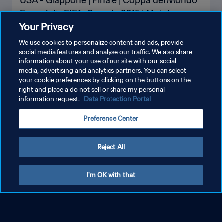
USA - Giappone | Finale | Coppa del Mondo
Femminile FIFA, Canada 2015 | Match
Your Privacy
completo
We use cookies to personalize content and ads, provide
social media features and analyse our traffic. We also share
information about your use of our site with our social
media, advertising and analytics partners. You can select
your cookie preferences by clicking on the buttons on the
right and place a do not sell or share my personal
information request.
Data Protection Portal
Preference Center
Reject All
I'm OK with that
Germania - Inghilterra | Finale per il terzo
posto | Coppa del Mondo Femminile FIFA,
Canada 2015 | Match completo