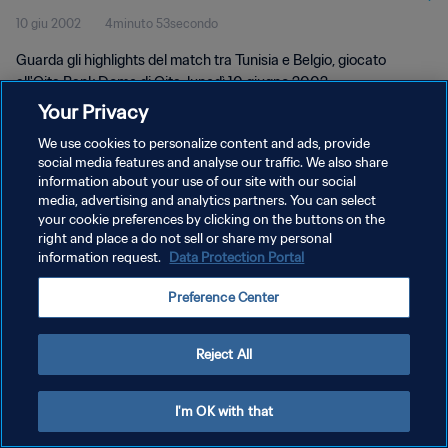
10 giu 2002
4minuto 53secondo
Guarda gli highlights del match tra Tunisia e Belgio, giocato
all'Oita Bank Dome di Oita, lunedì 10 giugno 2002.
Your Privacy
We use cookies to personalize content and ads, provide
social media features and analyse our traffic. We also share
information about your use of our site with our social
media, advertising and analytics partners. You can select
your cookie preferences by clicking on the buttons on the
PRIVACY POLICY
right and place a do not sell or share my personal
information request.
Data Protection Portal
TERMINI DI SERVIZIO
PREFERENCE CENTER
Preference Center
Copyright © 1994 - 2026 FIFA. Tutti i diritti riservati.
Reject All
I'm OK with that