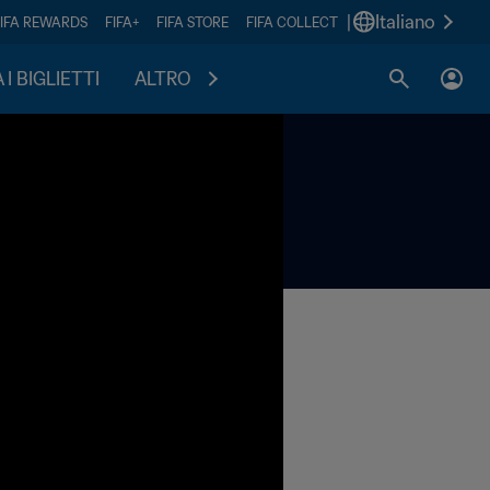
|
Italiano
FIFA REWARDS
FIFA+
FIFA STORE
FIFA COLLECT
I BIGLIETTI
ALTRO