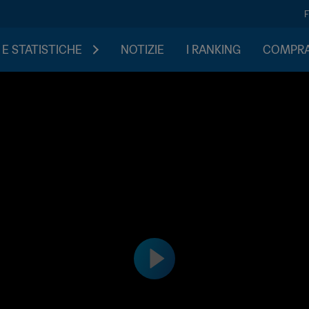
 E STATISTICHE
NOTIZIE
I RANKING
COMPRA 